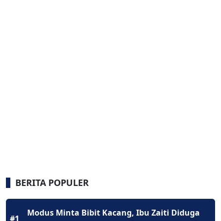
BERITA POPULER
Modus Minta Bibit Kacang, Ibu Zaiti Diduga
#1