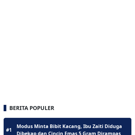
BERITA POPULER
Modus Minta Bibit Kacang, Ibu Zaiti Diduga
#1
Dibekap dan Cincin Emas 5 Gram Dirampas