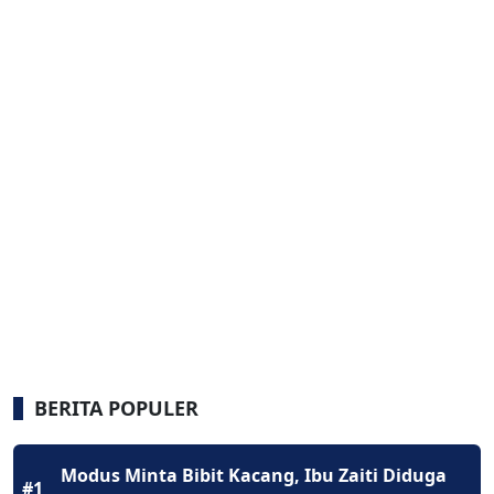
BERITA POPULER
Modus Minta Bibit Kacang, Ibu Zaiti Diduga
#1