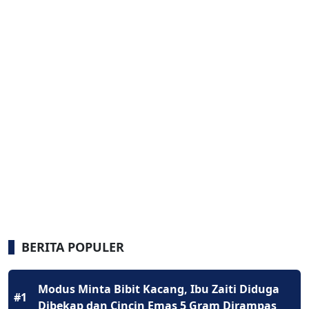
BERITA POPULER
Modus Minta Bibit Kacang, Ibu Zaiti Diduga
#1
Dibekap dan Cincin Emas 5 Gram Dirampas