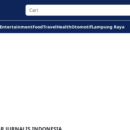
Entertainment
Food
Travel
Health
Otomotif
Lampung Raya
AR JURNALIS INDONESIA