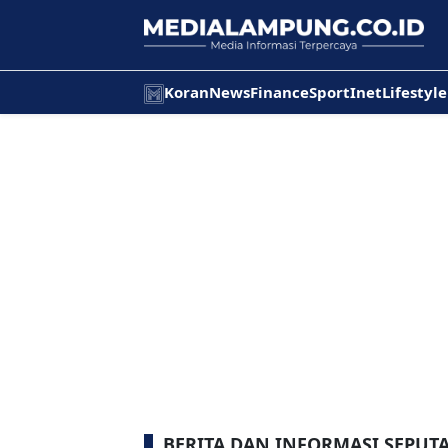
Koran
News
Finance
Sport
Inet
Lifestyle
BERITA DAN INFORMASI SEPUT