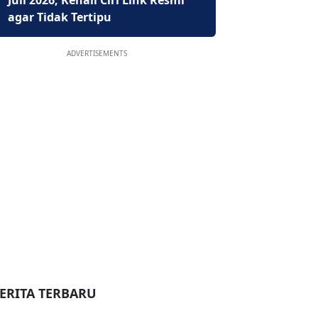
Juli 2026, Kenali Ciri Link Resmi
agar Tidak Tertipu
ADVERTISEMENTS
ERITA TERBARU