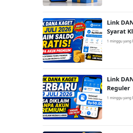
Link DAN
Syarat K
1 minggu yang l
Link DAN
Reguler
1 minggu yang l