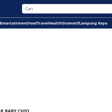
Entertainment
Food
Travel
Health
Otomotif
Lampung Raya
AR BABY CHIO