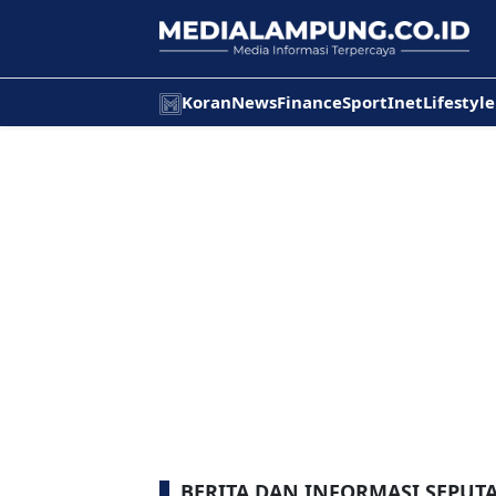
Koran
News
Finance
Sport
Inet
Lifestyle
BERITA DAN INFORMASI SEPUT