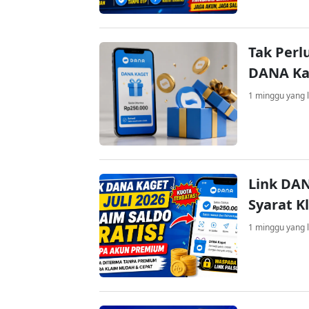
Tak Perl
DANA Kag
1 minggu yang l
Link DAN
Syarat K
1 minggu yang l