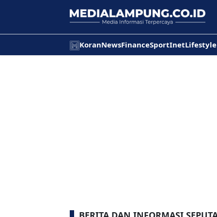
Koran
News
Finance
Sport
Inet
Lifestyle
BERITA DAN INFORMASI SEPUT