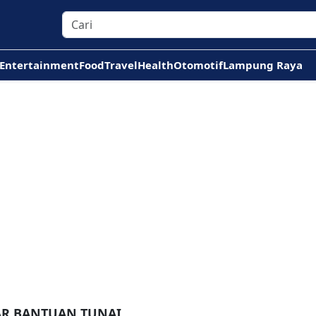
Entertainment
Food
Travel
Health
Otomotif
Lampung Raya
AR BANTUAN TUNAI