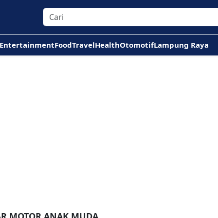
Entertainment
Food
Travel
Health
Otomotif
Lampung Raya
TAR MOTOR ANAK MUDA