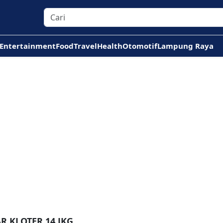
Entertainment
Food
Travel
Health
Otomotif
Lampung Raya
R KLOTER 14 JKG