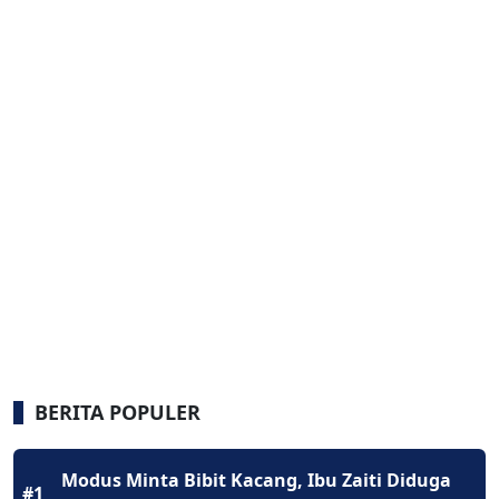
BERITA POPULER
Modus Minta Bibit Kacang, Ibu Zaiti Diduga
#1