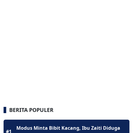
BERITA POPULER
Modus Minta Bibit Kacang, Ibu Zaiti Diduga
#1