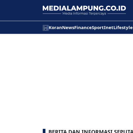
Koran
News
Finance
Sport
Inet
Lifestyle
BERITA DAN INFORMASI SEPUT