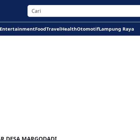
Entertainment
Food
Travel
Health
Otomotif
Lampung Raya
AR DESA MARGODADI