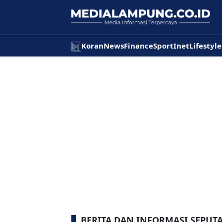
Koran
News
Finance
Sport
Inet
Lifestyle
BERITA DAN INFORMASI SEPUT