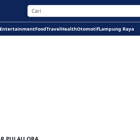
Entertainment
Food
Travel
Health
Otomotif
Lampung Raya
AR PULAU ORA