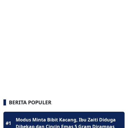
BERITA POPULER
Modus Minta Bibit Kacang, Ibu Zaiti Diduga
#1
Dibekap dan Cincin Emas 5 Gram Dirampas