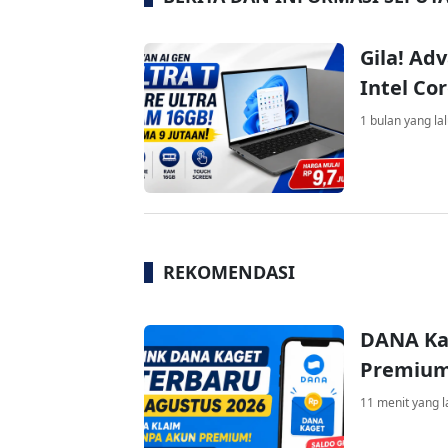
Gila! Ad
Intel Co
1 bulan yang la
REKOMENDASI
DANA Ka
Premium 
11 menit yang l