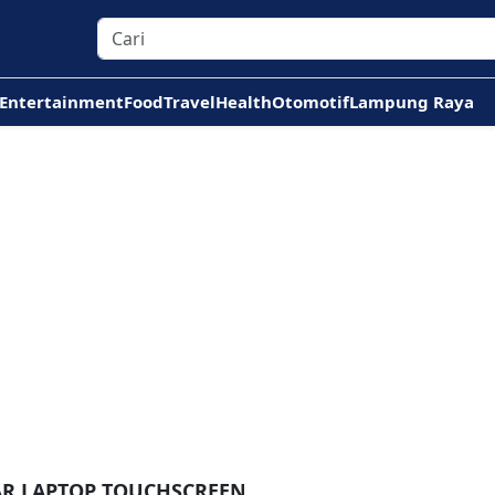
Entertainment
Food
Travel
Health
Otomotif
Lampung Raya
AR LAPTOP TOUCHSCREEN