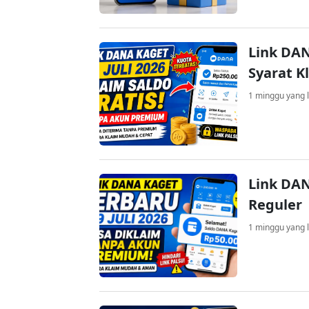
Link DAN
Syarat K
1 minggu yang l
Link DAN
Reguler
1 minggu yang l