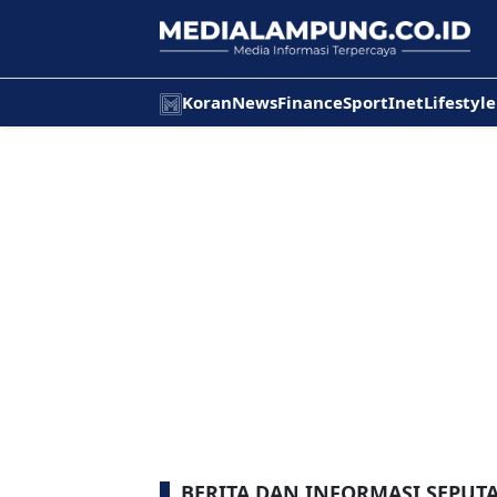
Koran
News
Finance
Sport
Inet
Lifestyle
BERITA DAN INFORMASI SEPUT