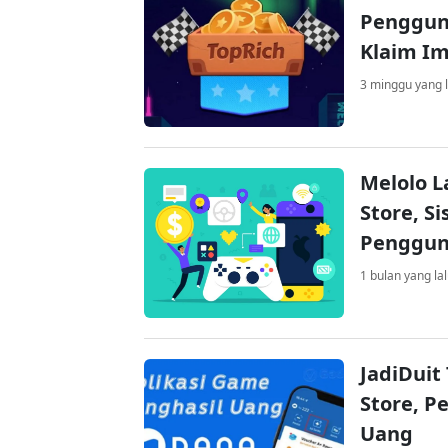
Penggun
Klaim I
3 minggu yang l
Melolo L
Store, S
Penggu
1 bulan yang la
JadiDuit
Store, P
Uang