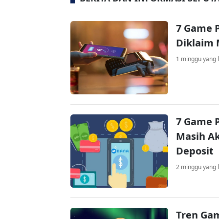
7 Game P
Diklaim
1 minggu yang l
7 Game P
Masih Ak
Deposit
2 minggu yang l
Tren Gam