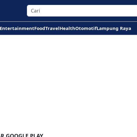
Entertainment
Food
Travel
Health
Otomotif
Lampung Raya
AR GOOGLE PLAY