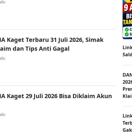
alu
A Kaget Terbaru 31 Juli 2026, Simak
Lin
laim dan Tips Anti Gagal
Sal
alu
DAN
202
Pre
A Kaget 29 Juli 2026 Bisa Diklaim Akun
Kla
alu
Lin
Ter
Gak