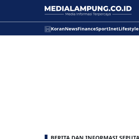
Koran
News
Finance
Sport
Inet
Lifestyle
BERITA DAN INFORMASI SEPUT