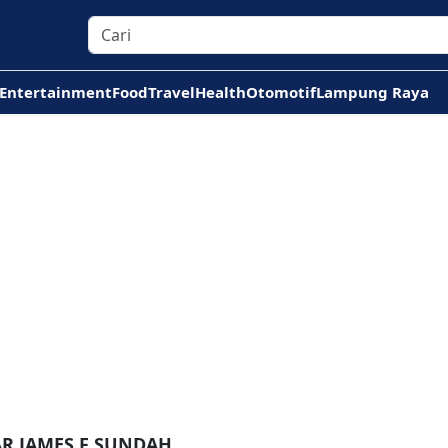
Entertainment
Food
Travel
Health
Otomotif
Lampung Raya
AR JAMES F SUNDAH