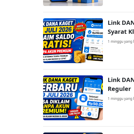
Link DAN
Syarat K
1 minggu yang l
Link DAN
Reguler
1 minggu yang l