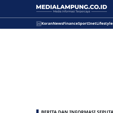
Koran
News
Finance
Sport
Inet
Lifestyle
BERITA DAN INFORMASI SEPUT