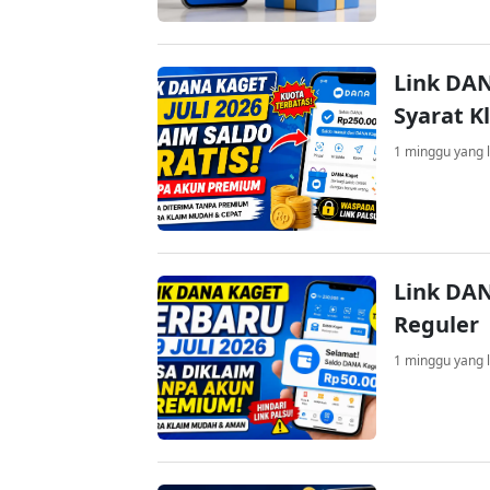
Link DAN
Syarat K
1 minggu yang l
Link DAN
Reguler
1 minggu yang l