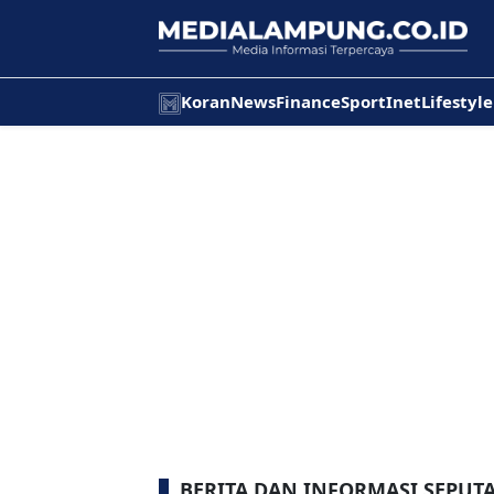
Koran
News
Finance
Sport
Inet
Lifestyle
BERITA DAN INFORMASI SEPUT