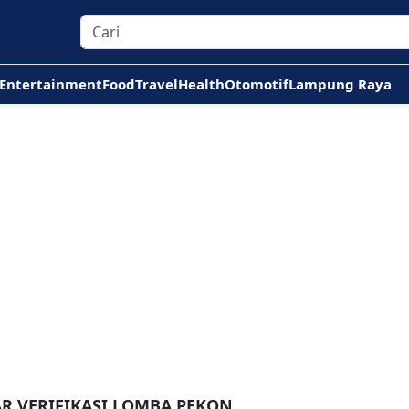
Entertainment
Food
Travel
Health
Otomotif
Lampung Raya
AR VERIFIKASI LOMBA PEKON