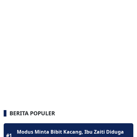
BERITA POPULER
Modus Minta Bibit Kacang, Ibu Zaiti Diduga
#1