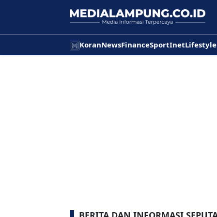
Koran
News
Finance
Sport
Inet
Lifestyle
BERITA DAN INFORMASI SEPUT