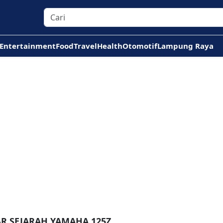
Entertainment
Food
Travel
Health
Otomotif
Lampung Raya
AR SEJARAH YAMAHA 125Z