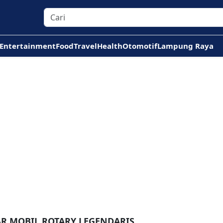
Entertainment
Food
Travel
Health
Otomotif
Lampung Raya
AR MOBIL ROTARY LEGENDARIS