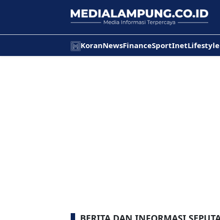
Koran
News
Finance
Sport
Inet
Lifestyle
BERITA DAN INFORMASI SEPUT