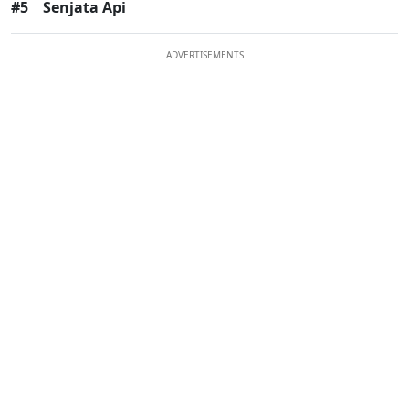
#5
Senjata Api
ADVERTISEMENTS