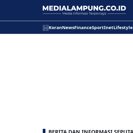
Koran
News
Finance
Sport
Inet
Lifestyle
BERITA DAN INFORMASI SEPUT