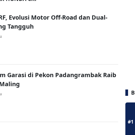
F, Evolusi Motor Off-Road dan Dual-
ang Tangguh
lu
am Garasi di Pekon Padangrambak Raib
Maling
B
lu
#1