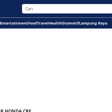
Entertainment
Food
Travel
Health
Otomotif
Lampung Raya
AR HONDA CRF