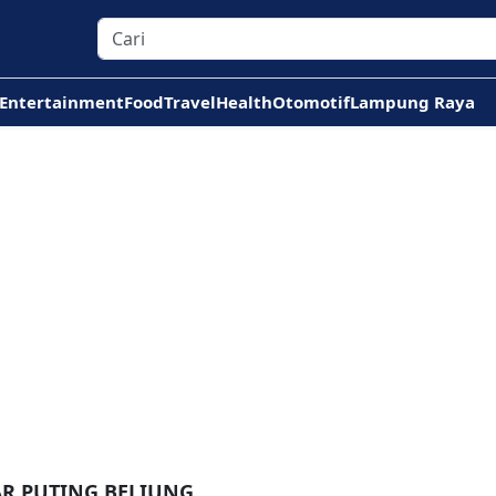
Entertainment
Food
Travel
Health
Otomotif
Lampung Raya
AR PUTING BELIUNG