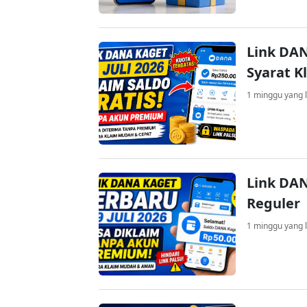
Link DAN
Syarat K
1 minggu yang l
Link DAN
Reguler
1 minggu yang l