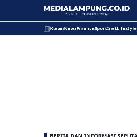
Koran
News
Finance
Sport
Inet
Lifestyle
BERITA DAN INFORMASI SEPUT