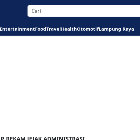
Entertainment
Food
Travel
Health
Otomotif
Lampung Raya
R REKAM JEJAK ADMINISTRASI