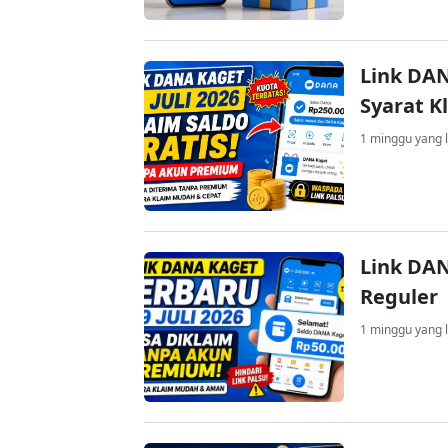
Link DAN
Syarat K
1 minggu yang l
Link DAN
Reguler
1 minggu yang l