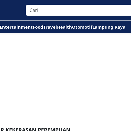
Entertainment
Food
Travel
Health
Otomotif
Lampung Raya
AR KEKERASAN PEREMPUAN