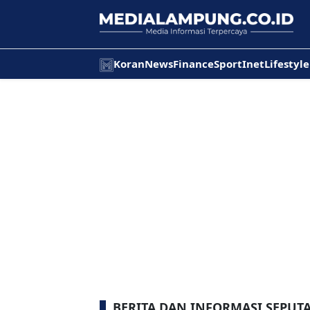
Koran
News
Finance
Sport
Inet
Lifestyle
BERITA DAN INFORMASI SEPUT