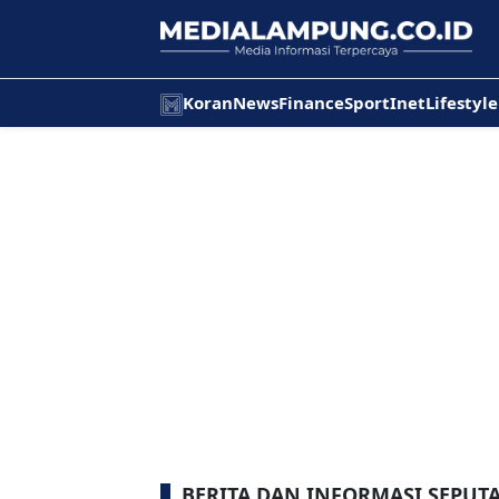
Koran
News
Finance
Sport
Inet
Lifestyle
BERITA DAN INFORMASI SEPUT