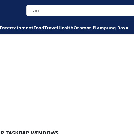
Entertainment
Food
Travel
Health
Otomotif
Lampung Raya
AR TASKBAR WINDOWS