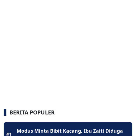
BERITA POPULER
Modus Minta Bibit Kacang, Ibu Zaiti Diduga
#1