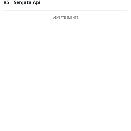
#5
Senjata Api
ADVERTISEMENTS