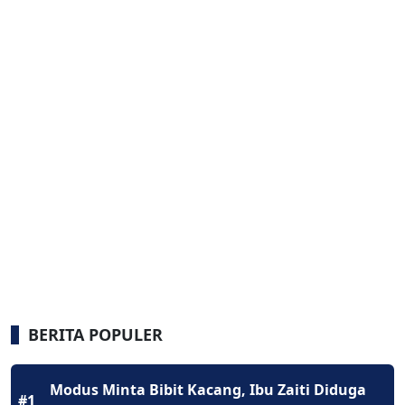
BERITA POPULER
Modus Minta Bibit Kacang, Ibu Zaiti Diduga
#1