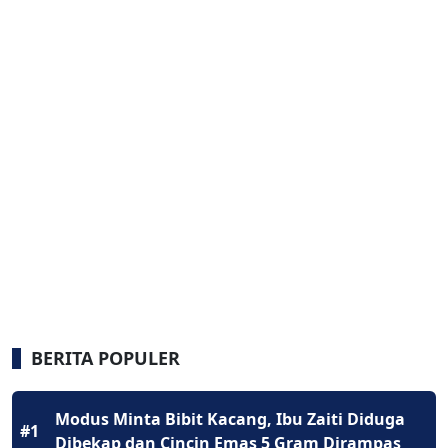
BERITA POPULER
Modus Minta Bibit Kacang, Ibu Zaiti Diduga
#1
Dibekap dan Cincin Emas 5 Gram Dirampas