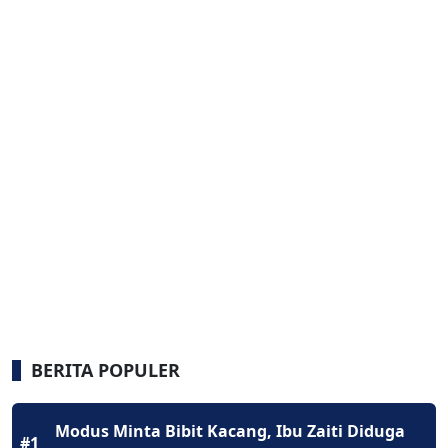
BERITA POPULER
Modus Minta Bibit Kacang, Ibu Zaiti Diduga
#1