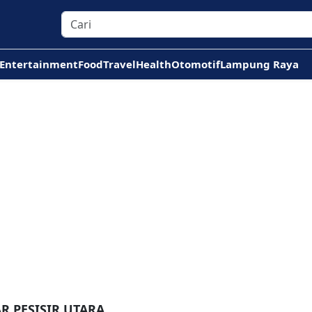
Entertainment
Food
Travel
Health
Otomotif
Lampung Raya
R PESISIR UTARA