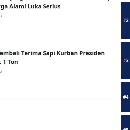
ga Alami Luka Serius
lu
#2
embali Terima Sapi Kurban Presiden
#3
 1 Ton
lu
#4