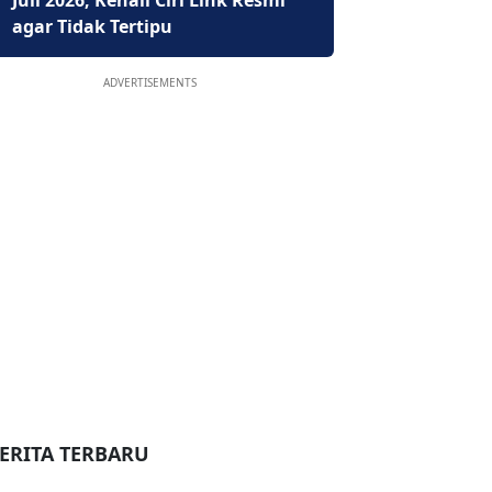
Juli 2026, Kenali Ciri Link Resmi
agar Tidak Tertipu
ADVERTISEMENTS
ERITA TERBARU