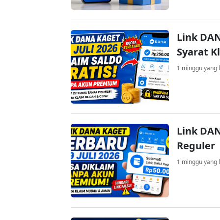
Link DAN
Syarat K
1 minggu yang l
Link DAN
Reguler
1 minggu yang l