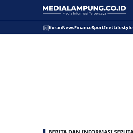
Koran
News
Finance
Sport
Inet
Lifestyle
BERITA DAN INFORMASI SEPUT