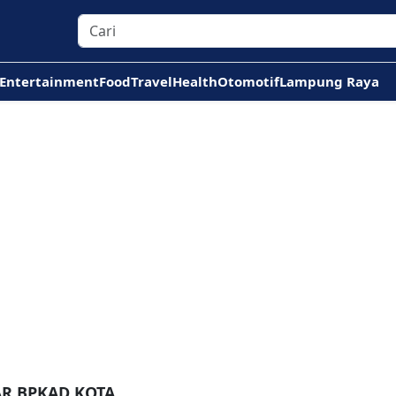
Entertainment
Food
Travel
Health
Otomotif
Lampung Raya
AR BPKAD KOTA