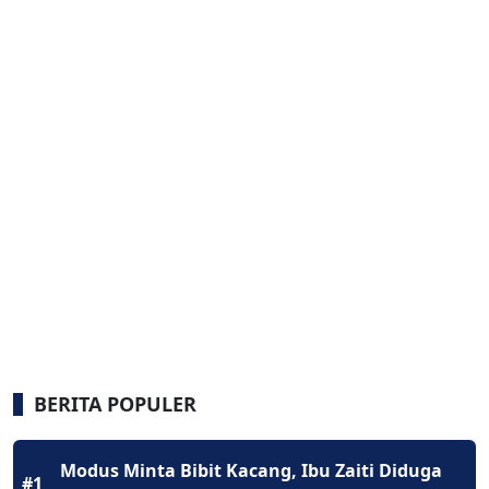
BERITA POPULER
Modus Minta Bibit Kacang, Ibu Zaiti Diduga
#1