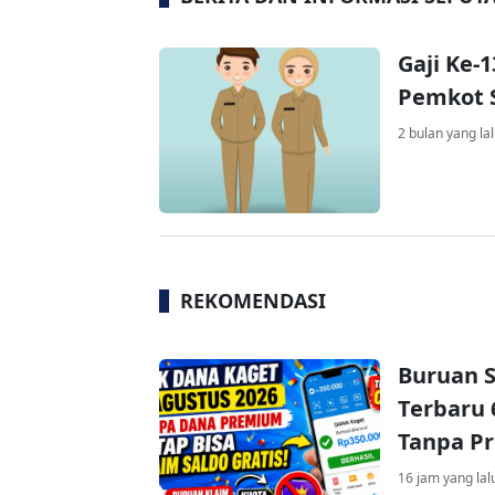
Gaji Ke-
Pemkot S
2 bulan yang la
REKOMENDASI
Buruan S
Terbaru 
Tanpa P
16 jam yang lal