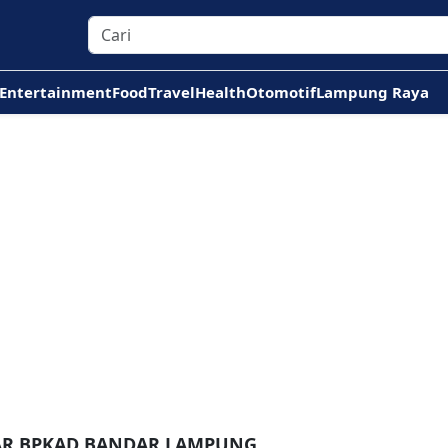
Entertainment
Food
Travel
Health
Otomotif
Lampung Raya
TAR BPKAD BANDAR LAMPUNG