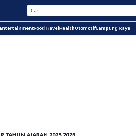
Entertainment
Food
Travel
Health
Otomotif
Lampung Raya
R TAHUN AJARAN 2025 2026