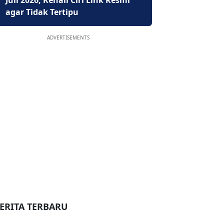
Juli 2026, Kenali Ciri Link Resmi
agar Tidak Tertipu
ADVERTISEMENTS
ERITA TERBARU