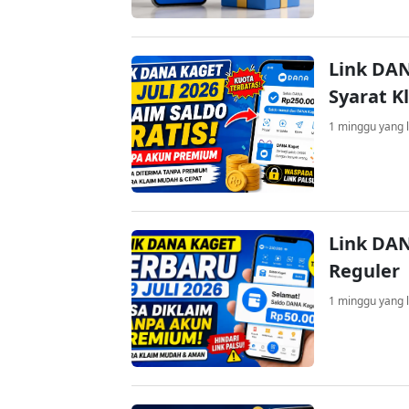
Link DAN
Syarat K
1 minggu yang l
Link DAN
Reguler
1 minggu yang l