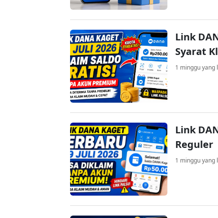
Link DAN
Syarat K
1 minggu yang l
Link DAN
Reguler
1 minggu yang l