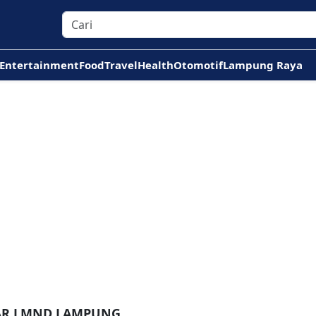
Entertainment
Food
Travel
Health
Otomotif
Lampung Raya
TAR LMND LAMPUNG