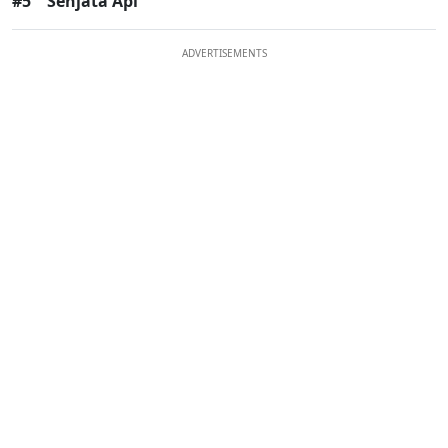
#5
Senjata Api
ADVERTISEMENTS