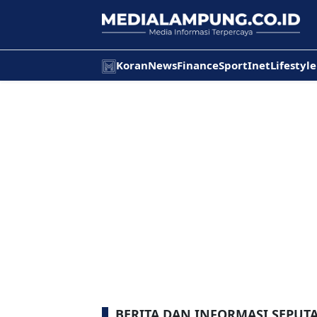
Koran
News
Finance
Sport
Inet
Lifestyle
BERITA DAN INFORMASI SEPUT