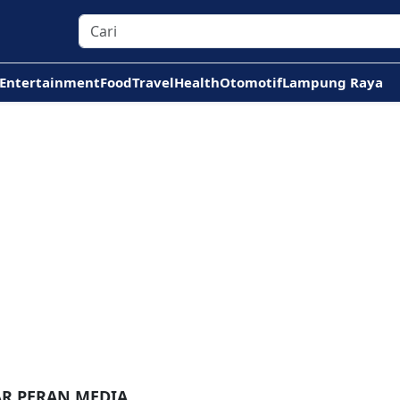
Entertainment
Food
Travel
Health
Otomotif
Lampung Raya
AR PERAN MEDIA