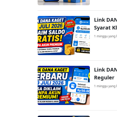
Link DAN
Syarat K
1 minggu yang l
Link DAN
Reguler
1 minggu yang l