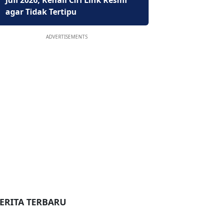
Juli 2026, Kenali Ciri Link Resmi
agar Tidak Tertipu
ADVERTISEMENTS
ERITA TERBARU