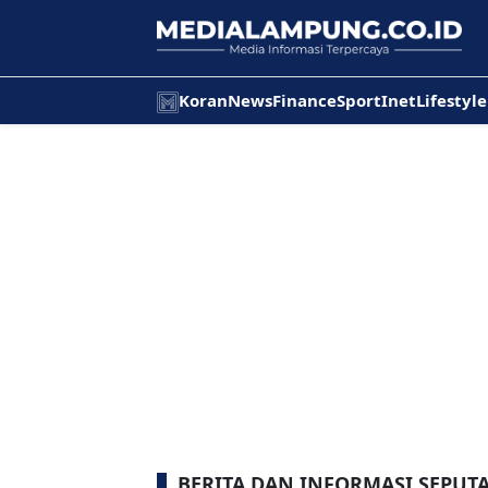
Koran
News
Finance
Sport
Inet
Lifestyle
BERITA DAN INFORMASI SEPUT