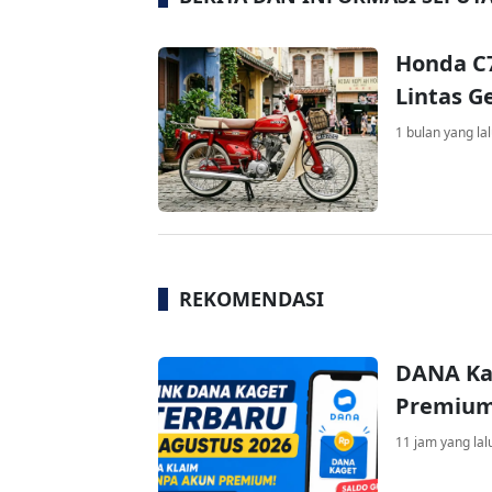
Honda C7
Lintas G
1 bulan yang la
REKOMENDASI
DANA Ka
Premium 
11 jam yang lal