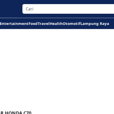
Entertainment
Food
Travel
Health
Otomotif
Lampung Raya
AR HONDA C70