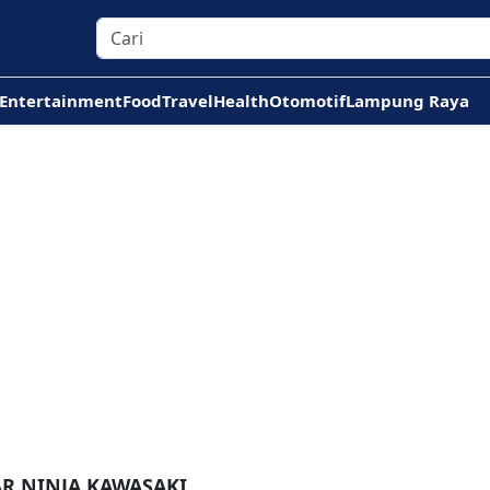
Entertainment
Food
Travel
Health
Otomotif
Lampung Raya
AR NINJA KAWASAKI