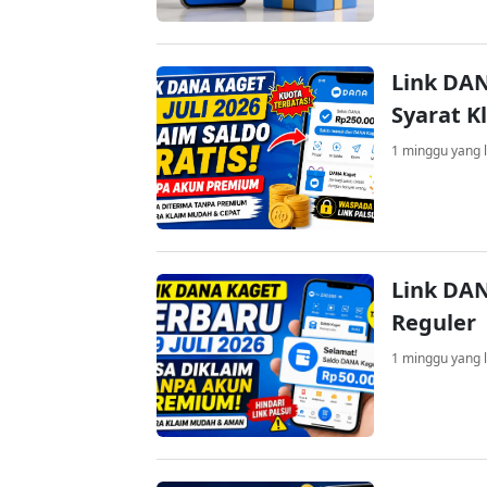
Link DAN
Syarat K
1 minggu yang l
Link DAN
Reguler
1 minggu yang l