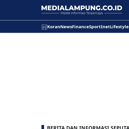
Koran
News
Finance
Sport
Inet
Lifestyle
BERITA DAN INFORMASI SEPUT