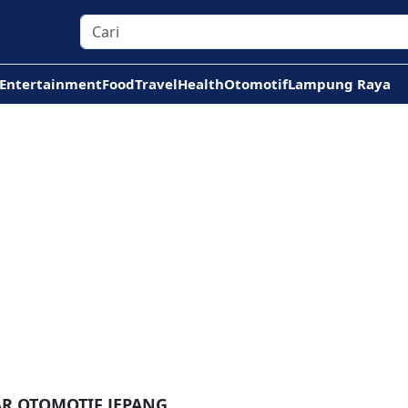
Entertainment
Food
Travel
Health
Otomotif
Lampung Raya
AR OTOMOTIF JEPANG