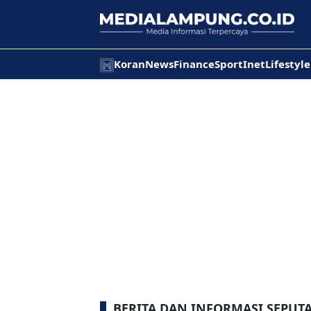
Koran
News
Finance
Sport
Inet
Lifestyle
BERITA DAN INFORMASI SEPUT