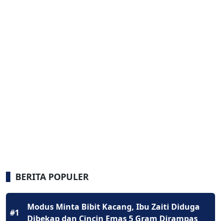
BERITA POPULER
Modus Minta Bibit Kacang, Ibu Zaiti Diduga
#1
Dibekap dan Cincin Emas 5 Gram Dirampas