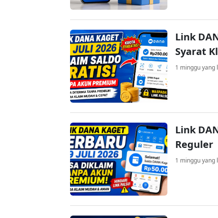
Link DAN
Syarat K
1 minggu yang l
Link DAN
Reguler
1 minggu yang l