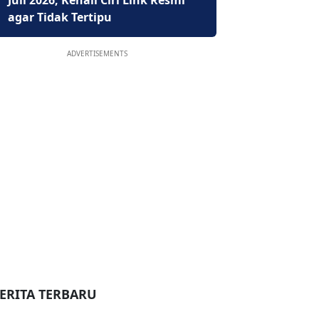
Juli 2026, Kenali Ciri Link Resmi
agar Tidak Tertipu
ADVERTISEMENTS
ERITA TERBARU