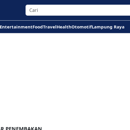
Entertainment
Food
Travel
Health
Otomotif
Lampung Raya
TAR PENEMBAKAN