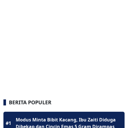
BERITA POPULER
Modus Minta Bibit Kacang, Ibu Zaiti Diduga
#1
Dibekap dan Cincin Emas 5 Gram Dirampas