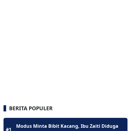
BERITA POPULER
Modus Minta Bibit Kacang, Ibu Zaiti Diduga
#1