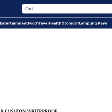
Entertainment
Food
Travel
Health
Otomotif
Lampung Raya
AR CUSHION WATERPROOF