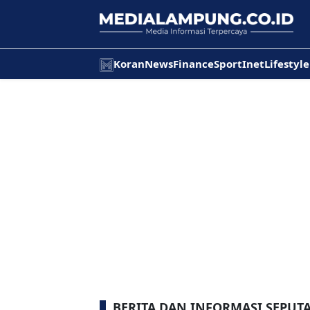
Koran
News
Finance
Sport
Inet
Lifestyle
BERITA DAN INFORMASI SEPUT