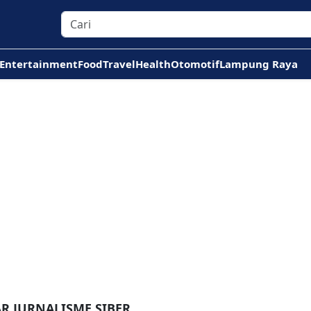
Entertainment
Food
Travel
Health
Otomotif
Lampung Raya
R JURNALISME SIBER