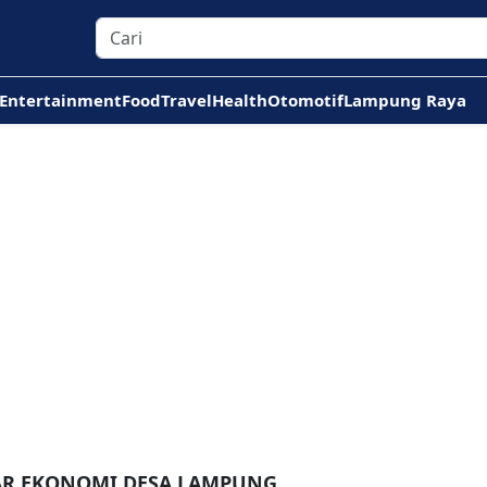
Entertainment
Food
Travel
Health
Otomotif
Lampung Raya
TAR EKONOMI DESA LAMPUNG