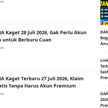
alu
A Kaget 28 Juli 2026, Gak Perlu Akun
DAN
Beg
 untuk Berburu Cuan
Am
alu
Lin
Terb
Sal
Pre
A Kaget Terbaru 27 Juli 2026, Klaim
atis Tanpa Harus Akun Premium
DAN
alu
202
Pre